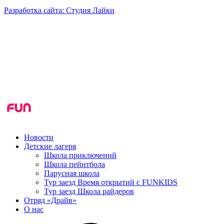
Разработка сайта: Студия Лайки
Новости
Детские лагеря
Школа приключений
Школа пейнтбола
Парусная школа
Тур заезд Время открытий с FUNKIDS
Тур заезд Школа райдеров
Отряд «Драйв»
О нас