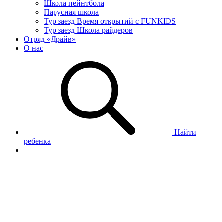
Школа пейнтбола
Парусная школа
Тур заезд Время открытий с FUNKIDS
Тур заезд Школа райдеров
Отряд «Драйв»
О нас
Найти
ребенка