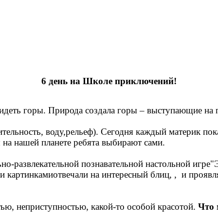
!
6 день на Школе приключений!
идеть горы. Природа создала горы – выступающие на
тельность, воду,рельеф). Сегодня каждый материк пока
на нашей планете ребята выбирают сами.
ьно-развлекательной познавательной настольной игре"
ми картинками
отвечали на интересный блиц, , и проявл
тью, неприступностью, какой-то особой красотой.
Что 