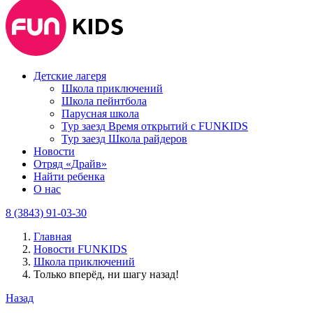
Детские лагеря
Школа приключений
Школа пейнтбола
Парусная школа
Тур заезд Время открытий с FUNKIDS
Тур заезд Школа райдеров
Новости
Отряд «Драйв»
Найти ребенка
О нас
8 (3843) 91-03-30
Главная
Новости FUNKIDS
Школа приключений
Только вперёд, ни шагу назад!
Назад