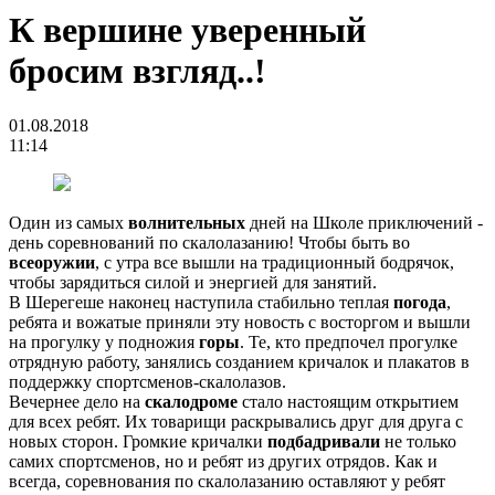
К вершине уверенный
бросим взгляд..!
01.08.2018
11:14
Один из самых
волнительных
дней на Школе приключений -
день соревнований по скалолазанию! Чтобы быть во
всеоружии
, с утра все вышли на традиционный бодрячок,
чтобы зарядиться силой и энергией для занятий.
В Шерегеше наконец наступила стабильно теплая
погода
,
ребята и вожатые приняли эту новость с восторгом и вышли
на прогулку у подножия
горы
. Те, кто предпочел прогулке
отрядную работу, занялись созданием кричалок и плакатов в
поддержку спортсменов-скалолазов.
Вечернее дело на
скалодроме
стало настоящим открытием
для всех ребят. Их товарищи раскрывались друг для друга с
новых сторон. Громкие кричалки
подбадривали
не только
самих спортсменов, но и ребят из других отрядов. Как и
всегда, соревнования по скалолазанию оставляют у ребят