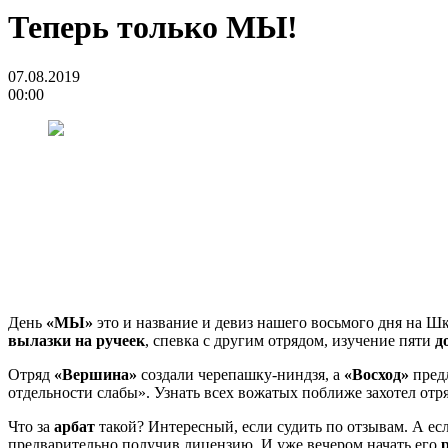
Теперь только МЫ!
07.08.2019
00:00
День
«МЫ»
это и название и девиз нашего восьмого дня на Ш
вылазки на ручеек
, спевка с другим отрядом, изучение пяти
до
Отряд
«Вершина»
создали черепашку-ниндзя, а
«Восход»
пред
отдельности слабы». Узнать всех вожатых поближе захотел отр
Что за
арбат
такой? Интересный, если судить по отзывам. А ес
предварительно получив лицензию. И уже вечером начать его