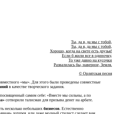
Ты, да я, да мы с тобой,
Ты, да я, да мы с тобой,
Хорошо, когда на свете есть друзья!
Если б жили все в одиночку,
То уже давно на кусочки
Развалилась бы, наверное, Земля.
© Орлятская песня
совместного «мы». Для этого были проведены совместные
аний
в качестве творческого задания.
 посвященный самим себе: «Вместе мы сильны, а по
ла»
сотворили талисман для призыва денег на арбате.
ыть несколько небольших
бизнесов
. Естественно
рачная» лотерея, или даже модный стилист сделает вам