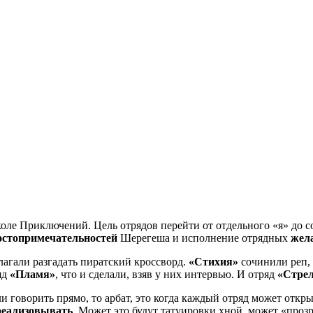
коле Приключений. Цель отрядов перейти от отдельного «я» до 
стопримечательностей
Шерегеша и исполнение отрядных
жел
лагали разгадать пиратский кроссворд.
«Стихия»
сочинили реп,
яд
«Пламя»
, что и сделали, взяв у них интервью. И отряд
«Стре
ли говорить прямо, то арбат, это когда каждый отряд может откр
реализовывать
. Может это будут татуировки хной, может «проз