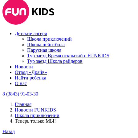
Детские лагеря
Школа приключений
Школа пейнтбола
Парусная школа
Тур заезд Время открытий с FUNKIDS
Тур заезд Школа райдеров
Новости
Отряд «Драйв»
Найти ребенка
О нас
8 (3843) 91-03-30
Главная
Новости FUNKIDS
Школа приключений
Теперь только МЫ!
Назад