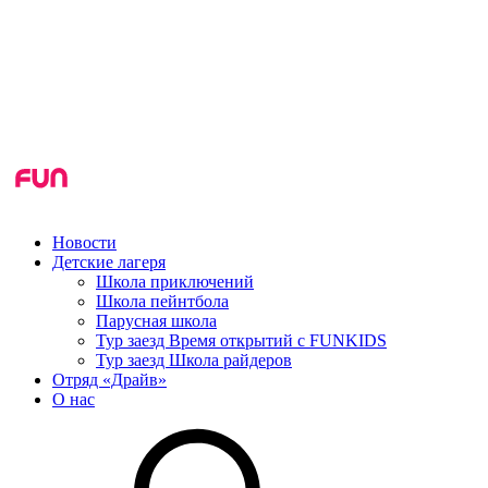
Новости
Детские лагеря
Школа приключений
Школа пейнтбола
Парусная школа
Тур заезд Время открытий с FUNKIDS
Тур заезд Школа райдеров
Отряд «Драйв»
О нас