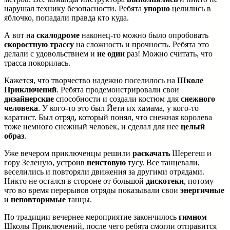
нарушал технику безопасности. Ребята
упорно
целились в
яблочко, попадали правда кто куда.
А вот на
скалодроме
наконец-то можно было опробовать
скоростную трассу
на сложность и прочность. Ребята это
делали с удовольствием и
не один
раз! Можно считать, что
трасса покорилась.
Кажется, что творчество надежно поселилось на
Школе
Приключений
. Ребята продемонстрировали свои
дизайнерские
способности и создали костюм для
снежного
человека
. У кого-то это был Йети их хамама, у кого-то
каратист. Был отряд, который понял, что снежная королева
тоже немного снежный человек, и сделал для нее
целый
образ
.
Уже вечером приключенцы решили
раскачать
Шерегеш и
гору Зеленую, устроив
неистовую
тусу. Все танцевали,
веселились и повторяли движения за другими отрядами.
Никто не остался в стороне от большой
дискотеки
, потому
что во время перерывов отряды показывали свои
энергичные
и
неповторимые
танцы.
По традиции вечернее мероприятие закончилось
гимном
Школы Приключений, после чего ребята смогли отправится