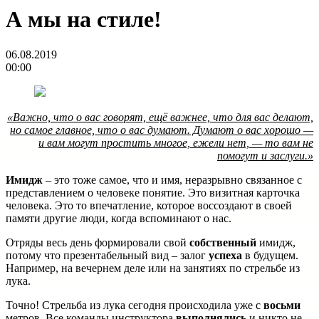
А мы на стиле!
06.08.2019
00:00
«
Важно, что о вас говорят, ещё важнее, что для вас делают,
но самое главное, что о вас думают. Думают о вас хорошо —
и вам могут простить многое, ежели нет, — то вам не
помогут и заслуги
.»
Имидж
– это тоже самое, что и имя, неразрывно связанное с
представлением о человеке понятие. Это визитная карточка
человека. Это то впечатление, которое воссоздают в своей
памяти другие люди, когда вспоминают о нас.
Отряды весь день формировали свой
собственный
имидж,
потому что презентабельный вид – залог
успеха
в будущем.
Например, на вечернем деле или на занятиях по стрельбе из
лука.
Точно! Стрельба из лука сегодня происходила уже с
восьми
метров. Все команды инструктора
выполнялись
и никто не