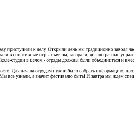
азу приступили к делу. Открыли день мы традиционно заводя ча
али в спортивные игры с мячом, загорали, делали разные упраж
оле-студии в целом - отряды должны были объединиться и вмес
осто. Для начала отрядам нужно было собрать информацию, прох
 Мы все узнали, а значит фестивалю быть! И завтра мы ждём спе