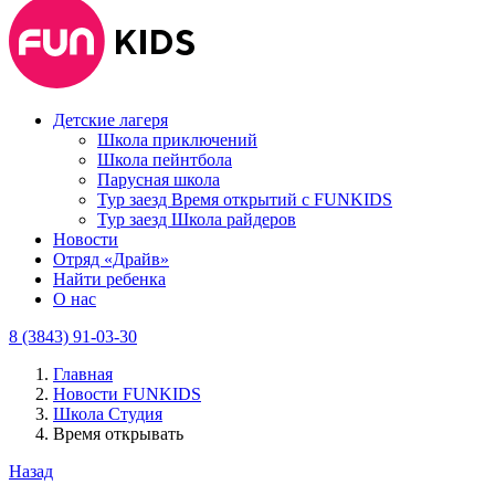
Детские лагеря
Школа приключений
Школа пейнтбола
Парусная школа
Тур заезд Время открытий с FUNKIDS
Тур заезд Школа райдеров
Новости
Отряд «Драйв»
Найти ребенка
О нас
8 (3843) 91-03-30
Главная
Новости FUNKIDS
Школа Студия
Время открывать
Назад