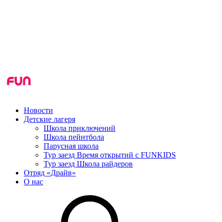
Новости
Детские лагеря
Школа приключений
Школа пейнтбола
Парусная школа
Тур заезд Время открытий с FUNKIDS
Тур заезд Школа райдеров
Отряд «Драйв»
О нас