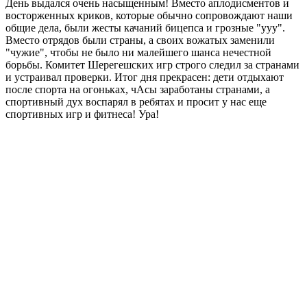
День выдался очень насыщенным! Вместо аплодисментов и
восторженных криков, которые обычно сопровождают наши
общие дела, были жесты качаний бицепса и грозные "ууу".
Вместо отрядов были страны, а своих вожатых заменили
"чужие", чтобы не было ни малейшего шанса нечестной
борьбы. Комитет Шерегешских игр строго следил за странами
и устраивал проверки. Итог дня прекрасен: дети отдыхают
после спорта на огоньках, чАсы заработаны странами, а
спортивный дух воспарял в ребятах и просит у нас еще
спортивных игр и фитнеса! Ура!