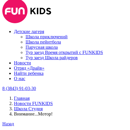
Детские лагеря
Школа приключений
Школа пейнтбола
Парусная школа
Тур заезд Время открытий с FUNKIDS
Тур заезд Школа райдеров
Новости
Отряд «Драйв»
Найти ребенка
О нас
8 (3843) 91-03-30
Главная
Новости FUNKIDS
Школа Студия
Внимание...Мотор!
Назад