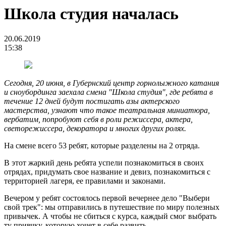
Школа студия началась
20.06.2019
15:38
Сегодня, 20 июня, в Губернский центр горнолыжного катания
и сноубординга заехала смена "Школа студия", где ребята в
течение 12 дней будут постигать азы актерского
мастерства, узнают что такое театральная миниатюра,
вербатим, попробуют себя в роли режиссера, актера,
светорежиссера, декоратора и многих других ролях.
На смене всего 53 ребят, которые разделены на 2 отряда.
В этот жаркий день ребята успели познакомиться в своих
отрядах, придумать свое название и девиз, познакомиться с
территорией лагеря, ее правилами и законами.
Вечером у ребят состоялось первой вечернее дело "Выбери
свой трек": мы отправились в путешествие по миру полезных
привычек. А чтобы не сбиться с курса, каждый смог выбрать
ту привчку, которую хочет в себе развить.