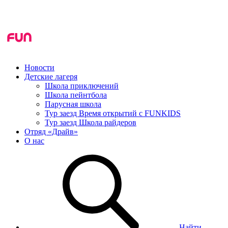
Новости
Детские лагеря
Школа приключений
Школа пейнтбола
Парусная школа
Тур заезд Время открытий с FUNKIDS
Тур заезд Школа райдеров
Отряд «Драйв»
О нас
Найти