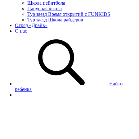
Школа пейнтбола
Парусная школа
Тур заезд Время открытий с FUNKIDS
Тур заезд Школа райдеров
Отряд «Драйв»
О нас
Найти
ребенка