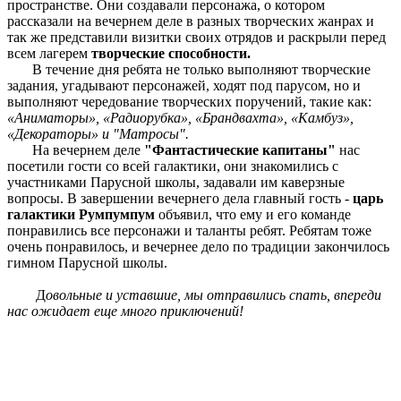
пространстве. Они создавали персонажа, о котором
рассказали на вечернем деле в разных творческих жанрах и
так же представили визитки своих отрядов и раскрыли перед
всем лагерем
творческие способности.
В течение дня ребята не только выполняют творческие
задания, угадывают персонажей, ходят под парусом, но и
выполняют чередование творческих поручений, такие как:
«Аниматоры», «Радиорубка», «Брандвахта», «Камбуз»,
«Декораторы» и "Матросы".
На вечернем деле
"Фантастические капитаны"
нас
посетили гости со всей галактики, они знакомились с
участниками Парусной школы, задавали им каверзные
вопросы. В завершении вечернего дела главный гость -
царь
галактики Румпумпум
объявил, что ему и его команде
понравились все персонажи и таланты ребят. Ребятам тоже
очень понравилось, и вечернее дело по традиции закончилось
гимном Парусной школы.
Д
овольные и уставшие, мы отправились спать, впереди
нас ожидает еще много приключений!