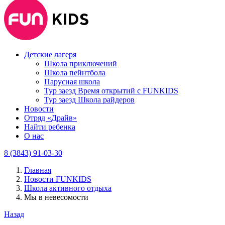
Детские лагеря
Школа приключений
Школа пейнтбола
Парусная школа
Тур заезд Время открытий с FUNKIDS
Тур заезд Школа райдеров
Новости
Отряд «Драйв»
Найти ребенка
О нас
8 (3843) 91-03-30
Главная
Новости FUNKIDS
Школа активного отдыха
Мы в невесомости
Назад