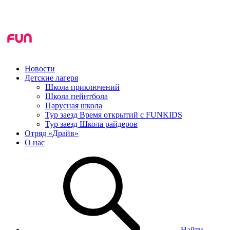
Новости
Детские лагеря
Школа приключений
Школа пейнтбола
Парусная школа
Тур заезд Время открытий с FUNKIDS
Тур заезд Школа райдеров
Отряд «Драйв»
О нас
Найти