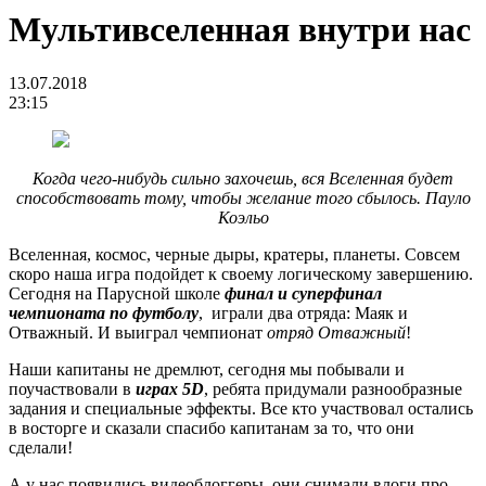
Мультивселенная внутри нас
13.07.2018
23:15
Когда чего-нибудь сильно захочешь, вся Вселенная будет
способствовать тому, чтобы желание того сбылось. Пауло
Коэльо
Вселенная, космос, черные дыры, кратеры, планеты. Совсем
скоро наша игра подойдет к своему логическому завершению.
Сегодня на Парусной школе
финал и суперфинал
чемпионата по футболу
, играли два отряда: Маяк и
Отважный. И выиграл чемпионат
отряд Отважный
!
Наши капитаны не дремлют, сегодня мы побывали и
поучаствовали в
играх 5D
, ребята придумали разнообразные
задания и специальные эффекты. Все кто участвовал остались
в восторге и сказали спасибо капитанам за то, что они
сделали!
А у нас появились видеоблоггеры, они снимали влоги про