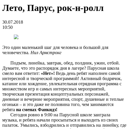
Лето, Парус, рок-н-ролл
30.07.2018
10:50
Это один маленький шаг для человека и большой для
человечества.
Нил Армстронг
Подъем, линейка, завтрак, обед, полдник, ужин, отбой.
Думаете, что это распорядок дня в лагере? Парусная школа
смело вам ответит:
«Нет»!
Ведь день ребят наполнен самой
интересной и творческой программой! Активный бодрячок,
катание или хождение, увлекательная отрядная программа с
множеством игр и самых интересных мероприятий,
творческая презентация концептуальных персонажей,
дневные и вечерние мероприятия, спорт, душевные и теплые
огоньки – и это даже не половина того, чем занимаются
ребята
на сменах Фанкидз!
Сегодня ровно в 9:00 на Парусной школе заиграла
музыка, и ребята начали просыпаться и выходить из своих
палаток. Умылись, взбодрились и отправились на линейку, где