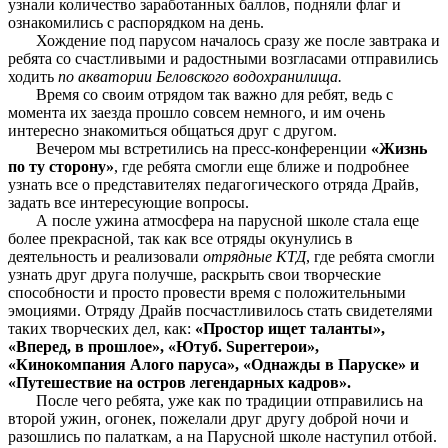
узнали количество заработанных баллов, подняли флаг и
ознакомились с распорядком на день.
Хождение под парусом началось сразу же после завтрака и
ребята со счастливыми и радостными возгласами отправились
ходить
по акватории Беловского водохранилища.
Время со своим отрядом так важно для ребят, ведь с
момента их заезда прошло совсем немного, и им очень
интересно знакомиться общаться друг с другом.
Вечером мы встретились на пресс-конференции
«Жизнь
по ту сторону»
, где ребята смогли еще ближе и подробнее
узнать все о представителях педагогического отряда Драйв,
задать все интересующие вопросы.
А после ужина атмосфера на парусной школе стала еще
более прекрасной, так как все отряды окунулись в
деятельность и реализовали
отрядные КТД
, где ребята смогли
узнать друг друга получше, раскрыть свои творческие
способности и просто провести время с положительными
эмоциями. Отряду Драйв посчастливилось стать свидетелями
таких творческих дел, как:
«Простор ищет таланты»,
«Вперед, в прошлое», «Ютуб. Superгерои»,
«Кинокомпания Алого паруса», «Однажды в Паруске» и
«Путешествие на остров легендарных кадров».
После чего ребята, уже как по традиции отправились на
второй ужин, огонек, пожелали друг другу доброй ночи и
разошлись по палаткам, а на Парусной школе наступил отбой.