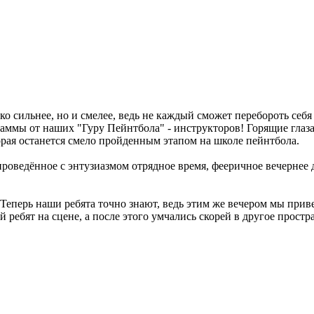
ько сильнее, но и смелее, ведь не каждый сможет перебороть себ
ммы от наших "Гуру Пейнтбола" - инструкторов! Горящие глаза р
торая останется смело пройденным этапом на школе пейнтбола.
роведённое с энтузиазмом отрядное время, фееричное вечернее де
? Теперь наши ребята точно знают, ведь этим же вечером мы при
ребят на сцене, а после этого умчались скорей в другое простра