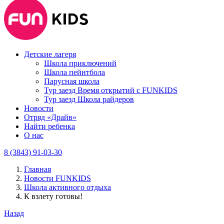
Детские лагеря
Школа приключений
Школа пейнтбола
Парусная школа
Тур заезд Время открытий с FUNKIDS
Тур заезд Школа райдеров
Новости
Отряд «Драйв»
Найти ребенка
О нас
8 (3843) 91-03-30
Главная
Новости FUNKIDS
Школа активного отдыха
К взлету готовы!
Назад