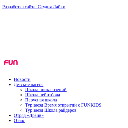
Разработка сайта: Студия Лайки
Новости
Детские лагеря
Школа приключений
Школа пейнтбола
Парусная школа
Тур заезд Время открытий с FUNKIDS
Тур заезд Школа райдеров
Отряд «Драйв»
О нас