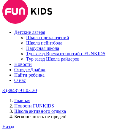
Детские лагеря
Школа приключений
Школа пейнтбола
Парусная школа
Тур заезд Время открытий с FUNKIDS
Тур заезд Школа райдеров
Новости
Отряд «Драйв»
Найти ребенка
О нас
8 (3843) 91-03-30
Главная
Новости FUNKIDS
Школа активного отдыха
Бесконечность не предел!
Назад