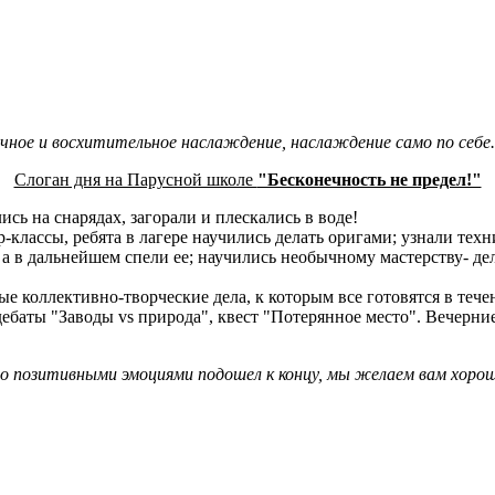
чное и восхитительное наслаждение, наслаждение само по себе
Слоган дня на Парусной школе
"Бесконечность не предел!"
ись на снарядах, загорали и плескались в воде!
лассы, ребята в лагере научились делать оригами; узнали техн
 а в дальнейшем спели ее; научились необычному мастерству- дел
ные коллективно-творческие дела, к которым все готовятся в тече
дебаты "Заводы vs природа", квест "Потерянное место". Вечерни
но позитивными эмоциями подошел к концу, мы желаем вам хоро