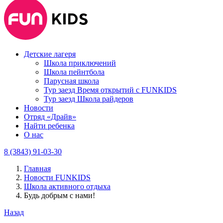
Детские лагеря
Школа приключений
Школа пейнтбола
Парусная школа
Тур заезд Время открытий с FUNKIDS
Тур заезд Школа райдеров
Новости
Отряд «Драйв»
Найти ребенка
О нас
8 (3843) 91-03-30
Главная
Новости FUNKIDS
Школа активного отдыха
Будь добрым с нами!
Назад