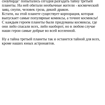
сноуборда" попытались сегодня разгадать тайну третьей
планеты. На ней обитали необычные жители - космический
заяц, снупи, человек гроза, дикий дракон.
Кстати, на этой планете существует корпорация, которая
выпускает самые популярные комиксы, а точнее космиксы!
С каждым героем планеты были придуманы космиксы, где
они либо спасали всех, либо наоборот, но в любом случае
наши герои самые добрые во всей вселенной.
Ну а тайна третьей планеты так и останется тайной для всех,
кроме наших юных астронавтов.