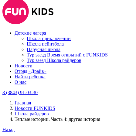
Детские лагеря
Школа приключений
Школа пейнтбола
Парусная школа
Тур заезд Время открытий с FUNKIDS
Тур заезд Школа райдеров
Новости
Отряд «Драйв»
Найти ребенка
О нас
8 (3843) 91-03-30
Главная
Новости FUNKIDS
Школа райдеров
Теплые истории. Часть 4: другая история
Назад