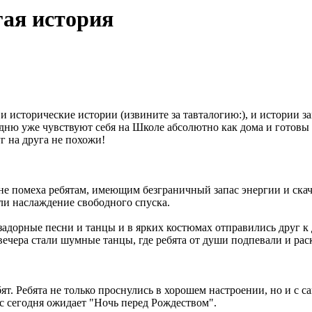
гая история
 и исторические истории (извините за тавталогию:), и истории 
4 дню уже чувствуют себя на Школе абсолютно как дома и готовы
г на друга не похожи!
 не помеха ребятам, имеющим безграничный запас энергии и скач
ли наслаждение свободного спуска.
задорные песни и танцы и в ярких костюмах отправились друг к 
ечера стали шумные танцы, где ребята от души подпевали и раск
ят. Ребята не только проснулись в хорошем настроении, но и с 
ас сегодня ожидает "Ночь перед Рождеством".