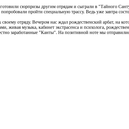
 готовили сюрпризы другим отрядам и сыграли в "Тайного Сант
опробовали пройти специальную трассу. Ведь уже завтра состоят
 своему отряду. Вечером нас ждал рождественский арбат, на кот
ами, живая музыка, кабинет экстрасенса и психолога, рождествен
естно заработанные "Канты". На позитивной ноте мы отправилис