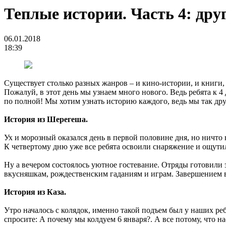
Теплые истории. Часть 4: дру
06.01.2018
18:39
Существует столько разных жанров – и кино-истории, и книги,
Пожалуй, в этот день мы узнаем много нового. Ведь ребята к 
по полной! Мы хотим узнать историю каждого, ведь мы так дру
История из Шерегеша.
Ух и морозный оказался день в первой половине дня, но ничто
К четвертому дню уже все ребята освоили снаряжение и ощути
Ну а вечером состоялось уютное гостевание. Отряды готовили 
вкусняшкам, рождественским гаданиям и играм. Завершением в
История из Каза.
Утро началось с колядок, именно такой подъем был у наших реб
спросите: А почему мы колдуем 6 января?. А все потому, что н