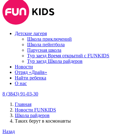
Детские лагеря
Школа приключений
Школа пейнтбола
Парусная школа
Тур заезд Время открытий с FUNKIDS
Тур заезд Школа райдеров
Новости
Отряд «Драйв»
Найти ребенка
О нас
8 (3843) 91-03-30
Главная
Новости FUNKIDS
Школа райдеров
Таких берут в космонавты
Назад