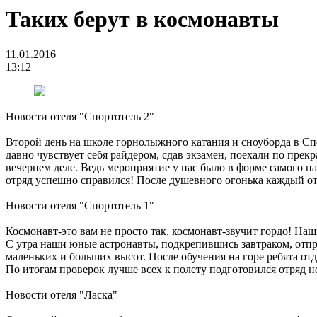
Таких берут в космонавты
11.01.2016
13:12
Новости отеля "Спортотель 2"
Второй день на школе горнолыжного катания и сноуборда в Спо
давно чувствует себя райдером, сдав экзамен, поехали по пре
вечернем деле. Ведь мероприятие у нас было в форме самого н
отряд успешно справился! После душевного огонька каждый от
Новости отеля "Спортотель 1"
Космонавт-это вам не просто так, космонавт-звучит гордо! Наш
С утра наши юные астронавты, подкрепившись завтраком, отп
маленьких и больших высот. После обучения на горе ребята от
По итогам проверок лучше всех к полету подготовился отряд 
Новости отеля "Ласка"