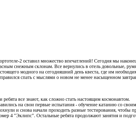
ртотеле-2 оставил множество впечатлений! Сегодня мы наконец-
красным снежным склонам. Все вернулись в отель довольные, ру
астоящего модного на сегодняшний день квеста, где им необходи
правился спать с мыслями о новом не менее насыщенном завтра
и ребята все знают, как сложно стать настоящим космонавтом.
равились на свои первые испытания - обучение катанию со сво
дохнули и снова начали проходить разные тестирования, чтобы 
номер 4 "Эклипс". Остальные ребята продолжают занятия и подг