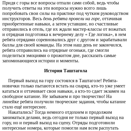
Придя с горы все вопросы отпали сами собой, ведь чтобы
получить ответы на эти вопросы нужно всего лишь
попробовать свои силы на практике под чутким руководством
инструкторов. Весь
день ребята провели на горе
, оттачивая
приобретенные навыки, а затем уставшие, но счастливые
отправились в отель, где их ждали мастер-классы от вожатых
и отрядная подготовка к вечернему делу « Где логика», в нем
ребята отрядами соревновались друг с другом и зарабатывали
баллы для своей команды. На этом наш день не закончился,
ребята отправились на отрядные огоньки, где смогли
поделиться эмоциями о прожитом дне, рассказать самые
запоминающиеся истории и моменты.
История Таштагола
Первый выход на гору состоялся в Таштаголе! Ребята-
новички только пытаются встать на снаряд, кто-то уже умеет
кататься и оттачивает свои навыки, а кто-то сдает экзамен на
свободное катание. Не забываем и про творчество! На
линейке ребята получили творческие задания, чтобы катание
стало ещё интереснее.
Накатались? Тогда немного отдохнем и продолжим
заниматься делами, ведь сегодня не только первый выход на
гору, но и первый выход на сцену. Отряды подготовили
интересные номера, которые помогли нам всем распутать