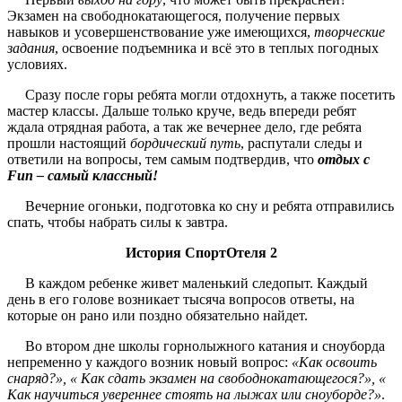
Экзамен на свободнокатающегося, получение первых
навыков и усовершенствование уже имеющихся,
творческие
задания
, освоение подъемника и всё это в теплых погодных
условиях.
Сразу после горы ребята могли отдохнуть, а также посетить
мастер классы. Дальше только круче, ведь впереди ребят
ждала отрядная работа, а так же вечернее дело, где ребята
прошли настоящий
бордический путь
, распутали следы и
ответили на вопросы, тем самым подтвердив, что
отдых с
Fun – самый классный!
Вечерние огоньки, подготовка ко сну и ребята отправились
спать, чтобы набрать силы к завтра.
История СпортОтеля 2
В каждом ребенке живет маленький следопыт. Каждый
день в его голове возникает тысяча вопросов ответы, на
которые он рано или поздно обязательно найдет.
Во втором дне школы горнолыжного катания и сноуборда
непременно у каждого возник новый вопрос:
«Как освоить
снаряд?», « Как сдать экзамен на свободнокатающегося?», «
Как научиться увереннее стоять на лыжах или сноуборде?»
.