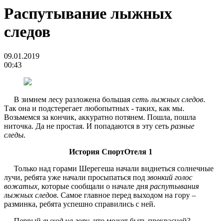
Распутывание лыжных
следов
09.01.2019
00:43
В зимнем лесу разложена большая
сеть лыжных следов
.
Так она и подстерегает любопытных - таких, как мы.
Возьмемся за кончик, аккуратно потянем. Пошла, пошла
ниточка. Да не простая. И попадаются в эту сеть
разные
следы.
История СпортОтеля 1
Только над горами Шерегеша начали виднеться солнечные
лучи, ребята уже начали просыпаться под
звонкий голос
вожатых,
которые сообщали о начале дня
распутывания
лыжных следов.
Самое главное перед выходом на гору –
разминка, ребята успешно справились с ней.
Первый
выход на гору
, что может быть прекрасней?