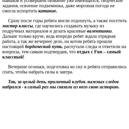
навыков и усовершенствование уже имеющихся, творческие
задания, освоение подъемника, даже морозная погода не
смогла испортить
катание.
Сразу после горы ребята могли отдохнуть, а также посетить
мастер классы
, где научились создавать музыку из
подручных материалов и делать красивые
валентинки
.
Дальше только круче, ведь впереди ребят ждала отрядная
работа, а так же вечернее дело, на котом ребята прошли
настоящий
бордический путь
, распутали следы и ответили на
вопросы, тем самым подтвердив, что
отдых с Fun – самый
классный!
Вечерние огоньки, подготовка ко сну и ребята отправились
спать, чтобы набрать силы к завтра.
Так, за целый день, приличный клубок лыжных следов
набрался - в самый раз мы связали из него свою историю.