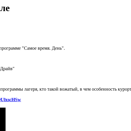
але
 программе "Самое время. День".
"Драйв"
я программы лагеря, кто такой вожатый, в чем особенность курор
OUlxscHSw