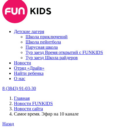
Детские лагеря
Школа приключений
Школа пейнтбола
Парусная школа
Тур заезд Время открытий с FUNKIDS
Тур заезд Школа райдеров
Новости
Отряд «Драйв»
Найти ребенка
О нас
8 (3843) 91-03-30
Главная
Новости FUNKIDS
Новости сайта
Самое время. Эфир на 10 канале
Назад