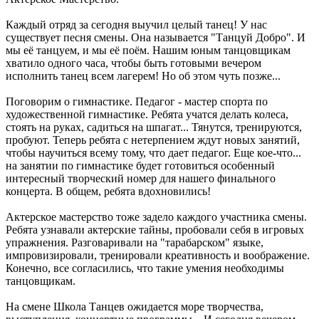
Каждый отряд за сегодня выучил целый танец! У нас
существует песня смены. Она называется "Танцуй Добро". И
мы её танцуем, и мы её поём. Нашим юным танцовщикам
хватило одного часа, чтобы быть готовыми вечером
исполнить танец всем лагерем! Но об этом чуть позже...
Поговорим о гимнастике. Педагог - мастер спорта по
художественной гимнастике. Ребята учатся делать колеса,
стоять на руках, садиться на шпагат... Тянутся, тренируются,
пробуют. Теперь ребята с нетерпением ждут новых занятий,
чтобы научиться всему тому, что дает педагог. Еще кое-что...
на занятии по гимнастике будет готовиться особенный
интересный творческий номер для нашего финального
концерта. В общем, ребята вдохновились!
Актерское мастерство тоже задело каждого участника смены.
Ребята узнавали актерские тайны, пробовали себя в игровых
упражнения. Разговаривали на "тарабарском" языке,
импровизировали, тренировали креативность и воображение.
Конечно, все согласились, что такие умения необходимы
танцовщикам.
На смене Школа Танцев ожидается море творчества,