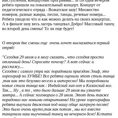
выступления, концертные программы... И сегодня вечером
ребята пришли на показательный концерт. Концерт от
педагогического отряда - Вожатское шоу! Множество
номеров, разные жанры, песни, танцы, речевые номера...
Ребята увидели что и как можно делать на своих концертах.
А в финале шоу весь лагерь танцевал Добро! Массовый танец
во второй день смены! То ли еще будет!
О втором дне смены еще очень хочет высказаться первый
отряд:
"Сегодня 29 июля и я могу сказать , что сегодня просто
отличный день! Спросите почему? А вот сейчас и
расскажу....
Сегодня с самого утра нас порадовали приездом Элиф, это
хореограф по ЗУМБЕ! Все ребята оценили этот стиль танца
,так как это безумно весело и интересно! Мы попробовали
новые стили танца как : Индийский хип-хоп и Казахский вог.
Так.... Ну , а то , что было дальше 29 июля вы узнаете
завтра... А сейчас поговорим о 28 июля.
Этот день также
порадовал нас новыми открытиями! На уроке хореографии
ребята выучили движения под нашу обще лагерную песню!
Это было очень круто,так как потом , мы все вместе
танцевали наш выученный танец на вечернем деле! Кстати