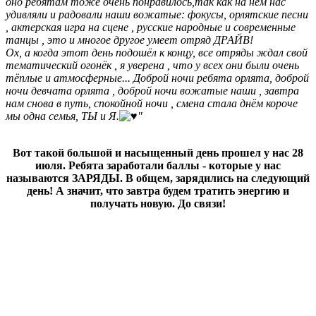
оно ребятам тоже очень понравилось,так как на нем нас
удивляли и радовали наши вожатые: фокусы, орлятские песни
, актерская игра на сцене , русские народные и современные
танцы , это и многое другое умеет отряд ДРАЙВ!
Ох, а когда этот день подошёл к концу, все отряды ждал свой
тематический огонёк , я уверена , что у всех они были очень
тёплые и атмосферные... Доброй ночи ребята орлята, доброй
ночи девчата орлята , доброй ночи вожатые наши , завтра
нам снова в путь, спокойной ночи , смена стала днём короче
мы одна семья, ТЫ и Я.
"
Вот такой большой и насыщенный день прошел у нас 28
июля. Ребята заработали баллы - которые у нас
называются ЗАРЯДЫ. В общем, зарядились на следующий
день! А значит, что завтра будем тратить энергию и
получать новую. До связи!