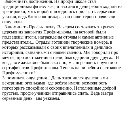
Запоминать достижения. На профи-школе стал
традиционным фитнес-час, и изо дня в день ребята ходили на
тренировки, хоть порой приходилось прилагать серьезные
усилия, ведь #летосолнцежара - но наши герои проявляли
силу воли.
Запоминать Профи-школу. Вечером состоялась закрытая
церемония закрытия Профи-школы, на которой были
подведены итоги, награждены отряды и самые активные
представители... Отряды готовили творческие номера, в
которых рассказывали о своих впечатлениях и делились
историями, связанными с нашей сменой. Мы говорили про
мечты, про достижения и цели, благодарили друг друга... И
когда все желаемое было сказано, мы перешли к вручению
сертификатов Профи-школы. Теперь наши ребята настоящие
Профи-ученики!
Запоминать ощущения... День закончился душевными
вечерними огоньками, где ребята имели возможность
поговорить спокойно и сокровенно. Наполненные доброй
грустью, профи-ученики отправились спать. Ведь завтра
серьезный день - мы уезжаем.