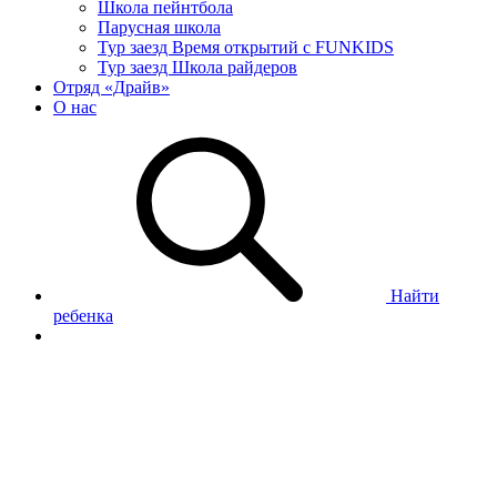
Школа пейнтбола
Парусная школа
Тур заезд Время открытий с FUNKIDS
Тур заезд Школа райдеров
Отряд «Драйв»
О нас
Найти
ребенка